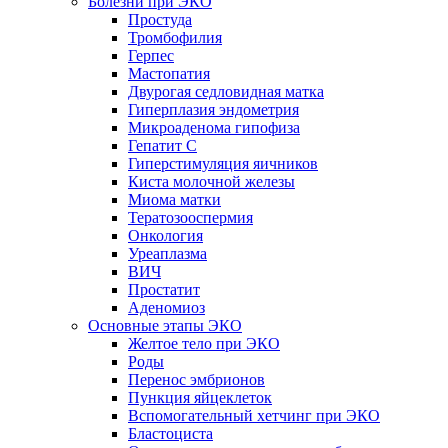
Болезни при ЭКО
Простуда
Тромбофилия
Герпес
Мастопатия
Двурогая седловидная матка
Гиперплазия эндометрия
Микроаденома гипофиза
Гепатит С
Гиперстимуляция яичников
Киста молочной железы
Миома матки
Тератозооспермия
Онкология
Уреаплазма
ВИЧ
Простатит
Аденомиоз
Основные этапы ЭКО
Желтое тело при ЭКО
Роды
Перенос эмбрионов
Пункция яйцеклеток
Вспомогательный хетчинг при ЭКО
Бластоциста