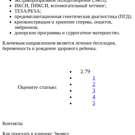
экстракорпоральное оплодотворение (ЭКО);
ИКСИ, ПИКСИ, вспомогательный хетчинг;
TESA/PESA;
предимплантационная генетическая диагностика (ПГД);
криоконсервация и хранение спермы, ооцитов,
эмбрионов;
донорские программы и суррогатное материнство.
Ключевым направлением является лечение бесплодия,
беременность и рождение здорового ребенка.
2.79
1
2
Оцените статью:
3
4
5
Контакты
Как проехать к клинике Экомед