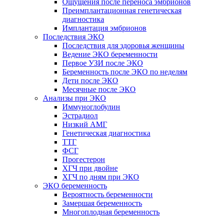
Ощущения после переноса эмбрионов
Преимплантационная генетическая
диагностика
Имплантация эмбрионов
Последствия ЭКО
Последствия для здоровья женщины
Ведение ЭКО беременности
Первое УЗИ после ЭКО
Беременность после ЭКО по неделям
Дети после ЭКО
Месячные после ЭКО
Анализы при ЭКО
Иммуноглобулин
Эстрадиол
Низкий АМГ
Генетическая диагностика
ТТГ
ФСГ
Прогестерон
ХГЧ при двойне
ХГЧ по дням при ЭКО
ЭКО беременность
Вероятность беременности
Замершая беременность
Многоплодная беременность