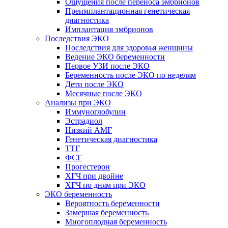
Ощущения после переноса эмбрионов
Преимплантационная генетическая
диагностика
Имплантация эмбрионов
Последствия ЭКО
Последствия для здоровья женщины
Ведение ЭКО беременности
Первое УЗИ после ЭКО
Беременность после ЭКО по неделям
Дети после ЭКО
Месячные после ЭКО
Анализы при ЭКО
Иммуноглобулин
Эстрадиол
Низкий АМГ
Генетическая диагностика
ТТГ
ФСГ
Прогестерон
ХГЧ при двойне
ХГЧ по дням при ЭКО
ЭКО беременность
Вероятность беременности
Замершая беременность
Многоплодная беременность