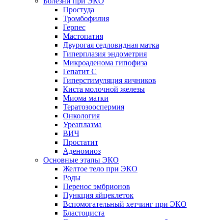
Болезни при ЭКО
Простуда
Тромбофилия
Герпес
Мастопатия
Двурогая седловидная матка
Гиперплазия эндометрия
Микроаденома гипофиза
Гепатит С
Гиперстимуляция яичников
Киста молочной железы
Миома матки
Тератозооспермия
Онкология
Уреаплазма
ВИЧ
Простатит
Аденомиоз
Основные этапы ЭКО
Желтое тело при ЭКО
Роды
Перенос эмбрионов
Пункция яйцеклеток
Вспомогательный хетчинг при ЭКО
Бластоциста