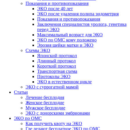
Показания и противопоказания
ЭКО после 40 лет
ЭКО после удаления полипа эндометрия
Показания и противопоказания
Заключения специалистов уролога, генетика
перед ЭКО
Максимальный возраст для ЭКО
ЭКО по ОМС кому положено
Эрозия шейки матки и ЭКО
Схемы ЭКО
Японский протокол
Длинный протокол
Короткий протокол
Транспортная схема
Протоколы ЭКО
ЭКО в естественном цикле
ЭКО с суррогатной мамой
Статьи
Лечение бесплодия
Женское бесплодие
Мужское бесплодие
ЭКО с донорскими эмбрионами
ЭКО по ОМС
Как получить квоту на ЭКО
Где делают бесплатное ЭКО по ОМС