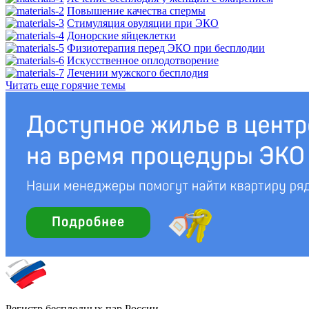
Повышение качества спермы
Стимуляция овуляции при ЭКО
Донорские яйцеклетки
Физиотерапия перед ЭКО при бесплодии
Искусственное оплодотворение
Лечении мужского бесплодия
Читать еще горячие темы
Регистр бесплодных пар России