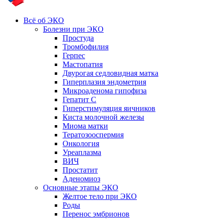
Всё об ЭКО
Болезни при ЭКО
Простуда
Тромбофилия
Герпес
Мастопатия
Двурогая седловидная матка
Гиперплазия эндометрия
Микроаденома гипофиза
Гепатит С
Гиперстимуляция яичников
Киста молочной железы
Миома матки
Тератозооспермия
Онкология
Уреаплазма
ВИЧ
Простатит
Аденомиоз
Основные этапы ЭКО
Желтое тело при ЭКО
Роды
Перенос эмбрионов