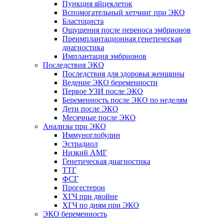
Пункция яйцеклеток
Вспомогательный хетчинг при ЭКО
Бластоциста
Ощущения после переноса эмбрионов
Преимплантационная генетическая
диагностика
Имплантация эмбрионов
Последствия ЭКО
Последствия для здоровья женщины
Ведение ЭКО беременности
Первое УЗИ после ЭКО
Беременность после ЭКО по неделям
Дети после ЭКО
Месячные после ЭКО
Анализы при ЭКО
Иммуноглобулин
Эстрадиол
Низкий АМГ
Генетическая диагностика
ТТГ
ФСГ
Прогестерон
ХГЧ при двойне
ХГЧ по дням при ЭКО
ЭКО беременность