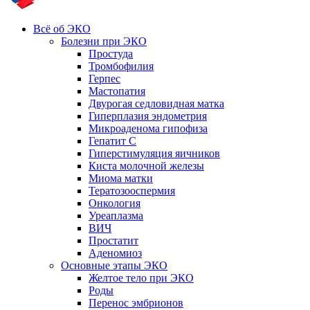
Всё об ЭКО
Болезни при ЭКО
Простуда
Тромбофилия
Герпес
Мастопатия
Двурогая седловидная матка
Гиперплазия эндометрия
Микроаденома гипофиза
Гепатит С
Гиперстимуляция яичников
Киста молочной железы
Миома матки
Тератозооспермия
Онкология
Уреаплазма
ВИЧ
Простатит
Аденомиоз
Основные этапы ЭКО
Желтое тело при ЭКО
Роды
Перенос эмбрионов