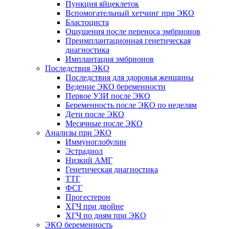
Пункция яйцеклеток
Вспомогательный хетчинг при ЭКО
Бластоциста
Ощущения после переноса эмбрионов
Преимплантационная генетическая
диагностика
Имплантация эмбрионов
Последствия ЭКО
Последствия для здоровья женщины
Ведение ЭКО беременности
Первое УЗИ после ЭКО
Беременность после ЭКО по неделям
Дети после ЭКО
Месячные после ЭКО
Анализы при ЭКО
Иммуноглобулин
Эстрадиол
Низкий АМГ
Генетическая диагностика
ТТГ
ФСГ
Прогестерон
ХГЧ при двойне
ХГЧ по дням при ЭКО
ЭКО беременность