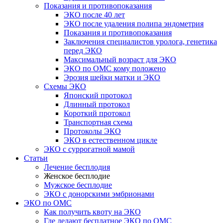
Показания и противопоказания
ЭКО после 40 лет
ЭКО после удаления полипа эндометрия
Показания и противопоказания
Заключения специалистов уролога, генетика
перед ЭКО
Максимальный возраст для ЭКО
ЭКО по ОМС кому положено
Эрозия шейки матки и ЭКО
Схемы ЭКО
Японский протокол
Длинный протокол
Короткий протокол
Транспортная схема
Протоколы ЭКО
ЭКО в естественном цикле
ЭКО с суррогатной мамой
Статьи
Лечение бесплодия
Женское бесплодие
Мужское бесплодие
ЭКО с донорскими эмбрионами
ЭКО по ОМС
Как получить квоту на ЭКО
Где делают бесплатное ЭКО по ОМС