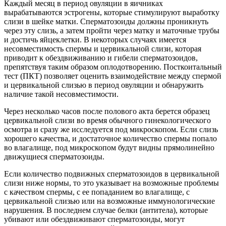
Каждый месяц в период овуляции в яичниках
вырабатываются эстрогены, которые стимулируют выработку
слизи в шейке матки. Сперматозоиды должны проникнуть
через эту слизь, а затем пройти через матку и маточные трубы
и достичь яйцеклетки. В некоторых случаях имеется
несовместимость спермы и цервикальной слизи, которая
приводит к обездвиживанию и гибели сперматозоидов,
препятствуя таким образом оплодотворению. Посткоитальный
тест (ПКТ) позволяет оценить взаимодействие между спермой
и цервикальной слизью в период овуляции и обнаружить
наличие такой несовместимости.
Через несколько часов после полового акта берется образец
цервикальной слизи во время обычного гинекологического
осмотра и сразу же исследуется под микроскопом. Если слизь
хорошего качества, и достаточное количество спермы попало
во влагалище, под микроскопом будут видны прямолинейно
движущиеся сперматозоиды.
Если количество подвижных сперматозоидов в цервикальной
слизи ниже нормы, то это указывает на возможные проблемы
с качеством спермы, с ее попаданием во влагалище, с
цервикальной слизью или на возможные иммунологические
нарушения. В последнем случае белки (антитела), которые
убивают или обездвиживают сперматозоиды, могут