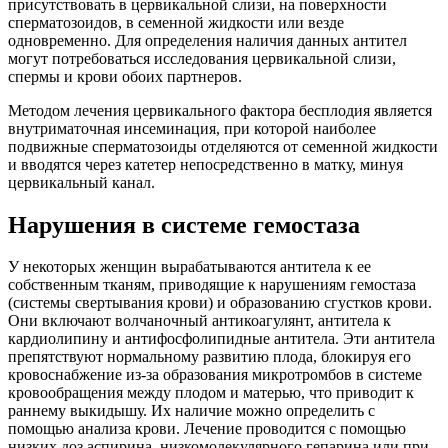
присутствовать в цервикальной слизи, на поверхности
сперматозоидов, в семенной жидкости или везде
одновременно. Для определения наличия данных антител
могут потребоваться исследования цервикальной слизи,
спермы и крови обоих партнеров.
Методом лечения цервикального фактора бесплодия является
внутриматочная инсеминация, при которой наиболее
подвижные сперматозоиды отделяются от семенной жидкости
и вводятся через катетер непосредственно в матку, минуя
цервикальный канал.
Нарушения в системе гемостаза
У некоторых женщин вырабатываются антитела к ее
собственным тканям, приводящие к нарушениям гемостаза
(системы свертывания крови) и образованию сгустков крови.
Они включают волчаночный антикоагулянт, антитела к
кардиолипину и антифосфолипидные антитела. Эти антитела
препятствуют нормальному развитию плода, блокируя его
кровоснабжение из-за образования микротромбов в системе
кровообращения между плодом и матерью, что приводит к
раннему выкидышу. Их наличие можно определить с
помощью анализа крови. Лечение проводится с помощью
низких доз аспирина, низкомолекулярного гепарина или при