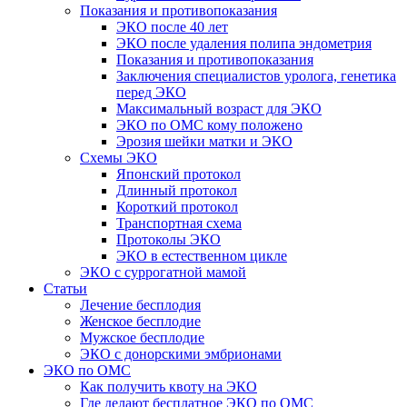
Показания и противопоказания
ЭКО после 40 лет
ЭКО после удаления полипа эндометрия
Показания и противопоказания
Заключения специалистов уролога, генетика
перед ЭКО
Максимальный возраст для ЭКО
ЭКО по ОМС кому положено
Эрозия шейки матки и ЭКО
Схемы ЭКО
Японский протокол
Длинный протокол
Короткий протокол
Транспортная схема
Протоколы ЭКО
ЭКО в естественном цикле
ЭКО с суррогатной мамой
Статьи
Лечение бесплодия
Женское бесплодие
Мужское бесплодие
ЭКО с донорскими эмбрионами
ЭКО по ОМС
Как получить квоту на ЭКО
Где делают бесплатное ЭКО по ОМС