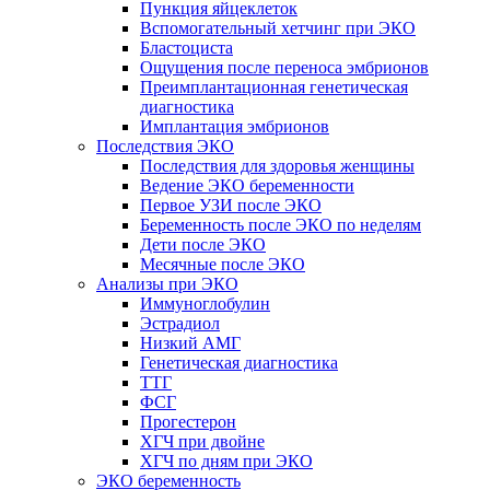
Пункция яйцеклеток
Вспомогательный хетчинг при ЭКО
Бластоциста
Ощущения после переноса эмбрионов
Преимплантационная генетическая
диагностика
Имплантация эмбрионов
Последствия ЭКО
Последствия для здоровья женщины
Ведение ЭКО беременности
Первое УЗИ после ЭКО
Беременность после ЭКО по неделям
Дети после ЭКО
Месячные после ЭКО
Анализы при ЭКО
Иммуноглобулин
Эстрадиол
Низкий АМГ
Генетическая диагностика
ТТГ
ФСГ
Прогестерон
ХГЧ при двойне
ХГЧ по дням при ЭКО
ЭКО беременность