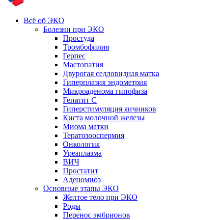
Всё об ЭКО
Болезни при ЭКО
Простуда
Тромбофилия
Герпес
Мастопатия
Двурогая седловидная матка
Гиперплазия эндометрия
Микроаденома гипофиза
Гепатит С
Гиперстимуляция яичников
Киста молочной железы
Миома матки
Тератозооспермия
Онкология
Уреаплазма
ВИЧ
Простатит
Аденомиоз
Основные этапы ЭКО
Желтое тело при ЭКО
Роды
Перенос эмбрионов