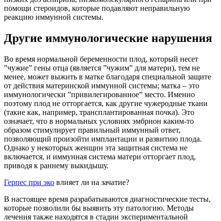
помощи стероидов, которые подавляют неправильную
реакцию иммунной системы.
Другие иммунологические нарушения
Во время нормальной беременности плод, который несет
”чужие” гены отца (является ”чужим” для матери), тем не
менее, может выжить в матке благодаря специальной защите
от действия материнской иммунной системы; матка – это
иммунологически ”привилегированное” место. Именно
поэтому плод не отторгается, как другие чужеродные ткани
(такие как, например, трансплантированная почка). Это
означает, что в нормальных условиях эмбрион каким-то
образом стимулирует правильный иммунный ответ,
позволяющий произойти имплантации и развитию плода.
Однако у некоторых женщин эта защитная система не
включается, и иммунная система матери отторгает плод,
приводя к раннему выкидышу.
Герпес при эко
влияет ли на зачатие?
В настоящее время разрабатываются диагностические тесты,
которые позволили бы выявить эту патологию. Методы
лечения также находятся в стадии экспериментальной