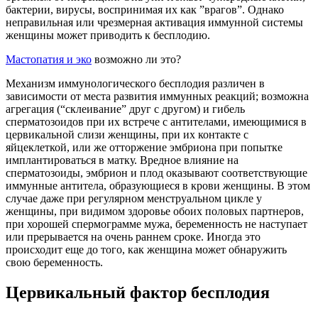
бактерии, вирусы, воспринимая их как ”врагов”. Однако
неправильная или чрезмерная активация иммунной системы
женщины может приводить к бесплодию.
Мастопатия и эко
возможно ли это?
Механизм иммунологического бесплодия различен в
зависимости от места развития иммунных реакций; возможна
агрегация (“склеивание” друг с другом) и гибель
сперматозоидов при их встрече с антителами, имеющимися в
цервикальной слизи женщины, при их контакте с
яйцеклеткой, или же отторжение эмбриона при попытке
имплантироваться в матку. Вредное влияние на
сперматозоиды, эмбрион и плод оказывают соответствующие
иммунные антитела, образующиеся в крови женщины. В этом
случае даже при регулярном менструальном цикле у
женщины, при видимом здоровье обоих половых партнеров,
при хорошей спермограмме мужа, беременность не наступает
или прерывается на очень раннем сроке. Иногда это
происходит еще до того, как женщина может обнаружить
свою беременность.
Цервикальный фактор бесплодия