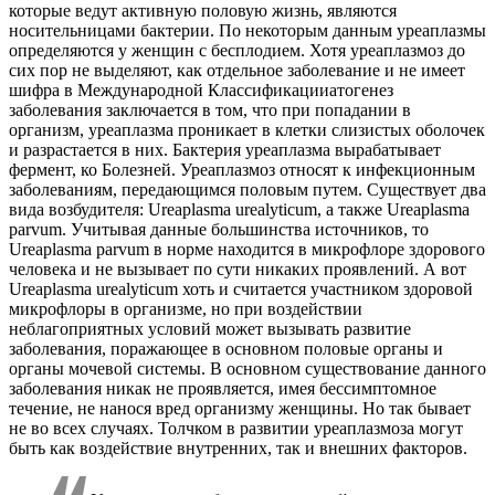
которые ведут активную половую жизнь, являются
носительницами бактерии. По некоторым данным уреаплазмы
определяются у женщин с бесплодием. Хотя уреаплазмоз до
сих пор не выделяют, как отдельное заболевание и не имеет
шифра в Международной Классификацииатогенез
заболевания заключается в том, что при попадании в
организм, уреаплазма проникает в клетки слизистых оболочек
и разрастается в них. Бактерия уреаплазма вырабатывает
фермент, ко Болезней. Уреаплазмоз относят к инфекционным
заболеваниям, передающимся половым путем. Существует два
вида возбудителя: Ureaplasma urealyticum, а также Ureaplasma
parvum. Учитывая данные большинства источников, то
Ureaplasma parvum в норме находится в микрофлоре здорового
человека и не вызывает по сути никаких проявлений. А вот
Ureaplasma urealyticum хоть и считается участником здоровой
микрофлоры в организме, но при воздействии
неблагоприятных условий может вызывать развитие
заболевания, поражающее в основном половые органы и
органы мочевой системы. В основном существование данного
заболевания никак не проявляется, имея бессимптомное
течение, не нанося вред организму женщины. Но так бывает
не во всех случаях. Толчком в развитии уреаплазмоза могут
быть как воздействие внутренних, так и внешних факторов.