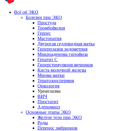
Всё об ЭКО
Болезни при ЭКО
Простуда
Тромбофилия
Герпес
Мастопатия
Двурогая седловидная матка
Гиперплазия эндометрия
Микроаденома гипофиза
Гепатит С
Гиперстимуляция яичников
Киста молочной железы
Миома матки
Тератозооспермия
Онкология
Уреаплазма
ВИЧ
Простатит
Аденомиоз
Основные этапы ЭКО
Желтое тело при ЭКО
Роды
Перенос эмбрионов