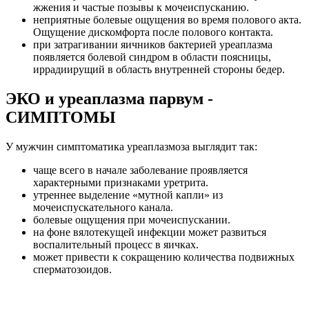
жжения и частые позывы к мочеиспусканию.
неприятные болевые ощущения во время полового акта.
Ощущение дискомфорта после полового контакта.
при затрагивании яичников бактерией уреаплазма
появляется болевой синдром в области поясницы,
иррадиирущий в область внутренней стороны бедер.
ЭКО и уреаплазма парвум -
СИМПТОМЫ
У мужчин симптоматика уреаплазмоза выглядит так:
чаще всего в начале заболевание проявляется
характерными признаками уретрита.
утреннее выделение «мутной капли» из
мочеиспускательного канала.
болевые ощущения при мочеиспускании.
на фоне вялотекущей инфекции может развиться
воспалительный процесс в яичках.
может привести к сокращению количества подвижных
сперматозоидов.