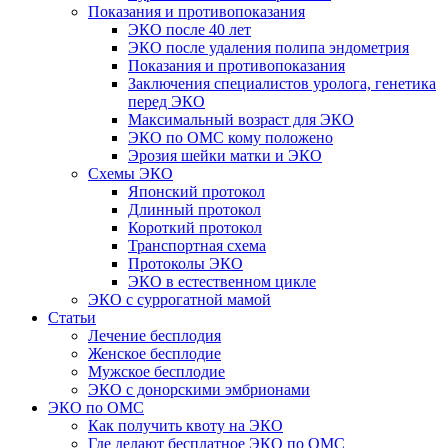
Показания и противопоказания
ЭКО после 40 лет
ЭКО после удаления полипа эндометрия
Показания и противопоказания
Заключения специалистов уролога, генетика
перед ЭКО
Максимальный возраст для ЭКО
ЭКО по ОМС кому положено
Эрозия шейки матки и ЭКО
Схемы ЭКО
Японский протокол
Длинный протокол
Короткий протокол
Транспортная схема
Протоколы ЭКО
ЭКО в естественном цикле
ЭКО с суррогатной мамой
Статьи
Лечение бесплодия
Женское бесплодие
Мужское бесплодие
ЭКО с донорскими эмбрионами
ЭКО по ОМС
Как получить квоту на ЭКО
Где делают бесплатное ЭКО по ОМС