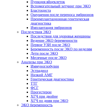
Пункция яйцеклеток
Вспомогательный хетчинг при ЭКО
Бластоциста
Ощущения после переноса эмбрионов
Преимплантационная генетическая
диагностика
Имплантация эмбрионов
Последствия ЭКО
Последствия для здоровья женщины
Ведение ЭКО беременности
Первое УЗИ после ЭКО
Беременность после ЭКО по неделям
Дети после ЭКО
Месячные после ЭКО
Анализы при ЭКО
Иммуноглобулин
Эстрадиол
Низкий АМГ
Генетическая диагностика
ТТГ
ФСГ
Прогестерон
ХГЧ при двойне
ХГЧ по дням при ЭКО
ЭКО беременность