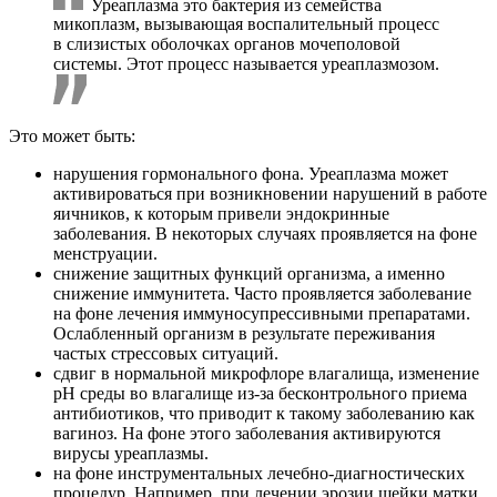
Уреаплазма это бактерия из семейства
микоплазм, вызывающая воспалительный процесс
в слизистых оболочках органов мочеполовой
системы. Этот процесс называется уреаплазмозом.
Это может быть:
нарушения гормонального фона. Уреаплазма может
активироваться при возникновении нарушений в работе
яичников, к которым привели эндокринные
заболевания. В некоторых случаях проявляется на фоне
менструации.
снижение защитных функций организма, а именно
снижение иммунитета. Часто проявляется заболевание
на фоне лечения иммуносупрессивными препаратами.
Ослабленный организм в результате переживания
частых стрессовых ситуаций.
сдвиг в нормальной микрофлоре влагалища, изменение
рН среды во влагалище из-за бесконтрольного приема
антибиотиков, что приводит к такому заболеванию как
вагиноз. На фоне этого заболевания активируются
вирусы уреаплазмы.
на фоне инструментальных лечебно-диагностических
процедур. Например, при лечении эрозии шейки матки.