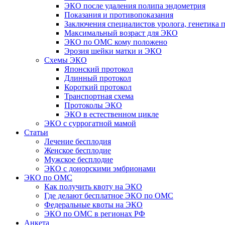
ЭКО после удаления полипа эндометрия
Показания и противопоказания
Заключения специалистов уролога, генетика
Максимальный возраст для ЭКО
ЭКО по ОМС кому положено
Эрозия шейки матки и ЭКО
Схемы ЭКО
Японский протокол
Длинный протокол
Короткий протокол
Транспортная схема
Протоколы ЭКО
ЭКО в естественном цикле
ЭКО с суррогатной мамой
Статьи
Лечение бесплодия
Женское бесплодие
Мужское бесплодие
ЭКО с донорскими эмбрионами
ЭКО по ОМС
Как получить квоту на ЭКО
Где делают бесплатное ЭКО по ОМС
Федеральные квоты на ЭКО
ЭКО по ОМС в регионах РФ
Анкета