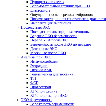
Пункция яйцеклеток
Вспомогательный хетчинг при ЭКО
Бластоциста
Ощущения после переноса эмбрионов
Преимплантационная генетическая диагности
Имплантация эмбрионов
Последствия ЭКО
Последствия для здоровья женщины
Ведение ЭКО беременности
Первое УЗИ после ЭКО
Беременность после ЭКО по неделям
Дети после ЭКО
Месячные после ЭКО
Анализы при ЭКО
Иммуноглобулин
Эстрадиол
Низкий АМГ
Генетическая диагностика
ТТГ
ФСГ
Прогестерон
ХГЧ при двойне
ХГЧ по дням при ЭКО
ЭКО беременность
Вероятность беременности