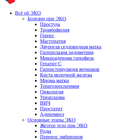
Всё об ЭКО
Болезни при ЭКО
Простуда
Тромбофилия
Герпес
Мастопатия
Двурогая седловидная матка
Гиперплазия эндометрия
Микроаденома гипофиза
Гепатит С
Гиперстимуляция яичников
Киста молочной железы
Миома матки
Тератозооспермия
Онкология
Уреаплазма
ВИЧ
Простатит
Аденомиоз
Основные этапы ЭКО
Желтое тело при ЭКО
Роды
Перенос эмбрионов