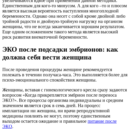
увеличиваются вдвое при применении данной методики.
Единственным для кого-то минусом. А для кого –то и плюсом
является высокая вероятность наступления многоплодной
беременности. Однако она несет с собой кроме двойной либо
тройной радости и двойную-тройную нагрузку на организм
женщины, что не всегда заканчивается хорошим результатом.
Еще одним осложнением такого метода является высокий
риск развития внематочной беременности.
ЭКО после подсадки эмбрионов: как
должна себя вести женщина
После проведения процедуры женщине рекомендуется
полежать в течении получаса-часа. Это выполняется более для
психо-эмоционального спокойствия женщины.
Женщины, вставая с гинекологического кресла сразу задаются
вопросом «Когда прикрепляется эмбрион после переноса
ЭКО?». Все процессы организма индивидуальны и средним
значением является срок в семь дней. На процесс
имплантации ни женщина, ни врачи репродуктивной
медицины повлиять не могут, поэтому единственным
выходом остается ожидание и правильное
питание после
ЭКО
.