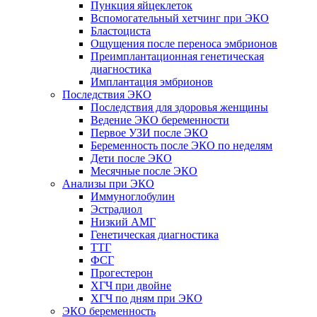
Пункция яйцеклеток
Вспомогательный хетчинг при ЭКО
Бластоциста
Ощущения после переноса эмбрионов
Преимплантационная генетическая
диагностика
Имплантация эмбрионов
Последствия ЭКО
Последствия для здоровья женщины
Ведение ЭКО беременности
Первое УЗИ после ЭКО
Беременность после ЭКО по неделям
Дети после ЭКО
Месячные после ЭКО
Анализы при ЭКО
Иммуноглобулин
Эстрадиол
Низкий АМГ
Генетическая диагностика
ТТГ
ФСГ
Прогестерон
ХГЧ при двойне
ХГЧ по дням при ЭКО
ЭКО беременность