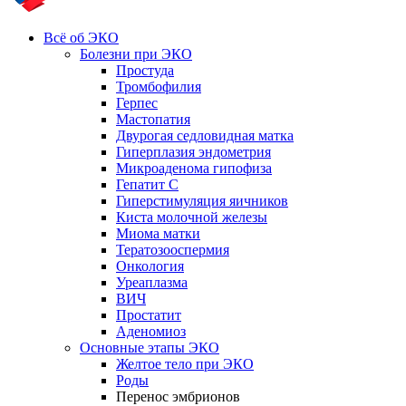
Всё об ЭКО
Болезни при ЭКО
Простуда
Тромбофилия
Герпес
Мастопатия
Двурогая седловидная матка
Гиперплазия эндометрия
Микроаденома гипофиза
Гепатит С
Гиперстимуляция яичников
Киста молочной железы
Миома матки
Тератозооспермия
Онкология
Уреаплазма
ВИЧ
Простатит
Аденомиоз
Основные этапы ЭКО
Желтое тело при ЭКО
Роды
Перенос эмбрионов