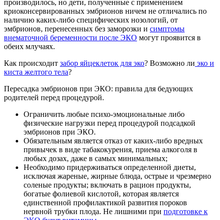
производилось, но дети, полученные с применением
криоконсервированных эмбрионов ничем не отличались по
наличию каких-либо специфических нозологий, от
эмбрионов, перенесенных без заморозки и
симптомы
внематочной беременности после ЭКО
могут проявится в
обеих млучаях.
Как происходит
забор яйцеклеток для эко
? Возможно ли
эко и
киста желтого тела
?
Пересадка эмбрионов при ЭКО: правила для бедующих
родителей перед процедурой.
Ограничить любые психо-эмоциональные либо
физические нагрузки перед процедурой подсадкой
эмбрионов при ЭКО.
Обязательным является отказ от каких-либо вредных
привычек в виде табакокурения, приема алкоголя в
любых дозах, даже в самых минимальных;
Необходимо придерживаться определенной диеты,
исключая жареные, жирные блюда, острые и чрезмерно
соленые продукты; включать в рацион продукты,
богатые фолиевой кислотой, которая является
единственной профилактикой развития пороков
нервной трубки плода. Не лишними при
подготовке к