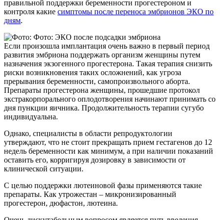
правильной поддержки беременности прогестероном и
контроля какие
симптомы после переноса эмбрионов ЭКО по
дням
.
Если произошла имплантация очень важно в первый период
развития эмбриона поддержать организм женщины путем
назначения экзогенного прогестерона. Такая терапия снизить
риски возникновения таких осложнений, как угроза
прерывания беременности, самопроизвольного аборта.
Препараты прогестерона женщины, прошедшие протокол
экстракорпорального оплодотворения начинают принимать со
дня пункции яичника. Продолжительность терапии сугубо
индивидуальна.
Однако, специалисты в области репродуктологии
утверждают, что не стоит прекращать прием гестагенов до 12
недель беременности как минимум, а при наличии показаний
оставить его, корригируя дозировку в зависимости от
клинической ситуации.
С целью поддержки лютеиновой фазы применяются такие
препараты. Как утрожестан – микронизированный
прогестерон, дюфастон, лютеина.
Очень дискутабельным вопросом является путь введения