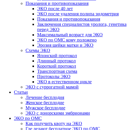
Показания и противопоказания
ЭКО после 40 лет
ЭКО после удаления полипа эндометрия
Показания и противопоказания
Заключения специалистов уролога, генетика
перед ЭКО
Максимальный возраст для ЭКО
ЭКО по ОМС кому положено
Эрозия шейки матки и ЭКО
Схемы ЭКО
Японский протокол
Длинный протокол
Короткий протокол
Транспортная схема
Протоколы ЭКО
ЭКО в естественном цикле
ЭКО с суррогатной мамой
Статьи
Лечение бесплодия
Женское бесплодие
Мужское бесплодие
ЭКО с донорскими эмбрионами
ЭКО по ОМС
Как получить квоту на ЭКО
Где делают бесплатное ЭКО по ОМС