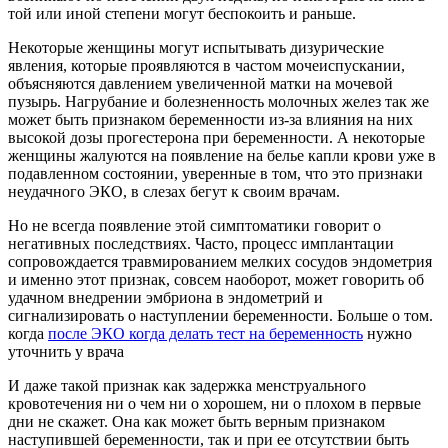
той или иной степени могут беспокоить и раньше.
Некоторые женщины могут испытывать дизурические
явления, которые проявляются в частом мочеиспускании,
объясняются давлением увеличенной матки на мочевой
пузырь. Нагрубание и болезненность молочных желез так же
может быть признаком беременности из-за влияния на них
высокой дозы прогестерона при беременности. А некоторые
женщины жалуются на появление на белье капли крови уже в
подавленном состоянии, уверенные в том, что это признаки
неудачного ЭКО, в слезах бегут к своим врачам.
Но не всегда появление этой симптоматики говорит о
негативных последствиях. Часто, процесс имплантации
сопровождается травмированием мелких сосудов эндометрия
и именно этот признак, совсем наоборот, может говорить об
удачном внедрении эмбриона в эндометрий и
сигнализировать о наступлении беременности. Больше о том.
когда
после ЭКО когда делать тест на беременность
нужно
уточнить у врача
И даже такой признак как задержка менструального
кровотечения ни о чем ни о хорошем, ни о плохом в первые
дни не скажет. Она как может быть верным признаком
наступившей беременности, так и при ее отсутствии быть