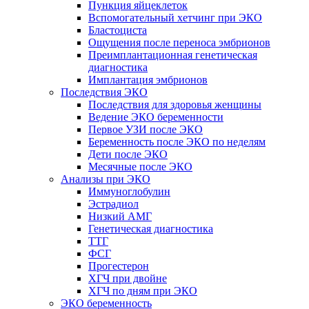
Пункция яйцеклеток
Вспомогательный хетчинг при ЭКО
Бластоциста
Ощущения после переноса эмбрионов
Преимплантационная генетическая
диагностика
Имплантация эмбрионов
Последствия ЭКО
Последствия для здоровья женщины
Ведение ЭКО беременности
Первое УЗИ после ЭКО
Беременность после ЭКО по неделям
Дети после ЭКО
Месячные после ЭКО
Анализы при ЭКО
Иммуноглобулин
Эстрадиол
Низкий АМГ
Генетическая диагностика
ТТГ
ФСГ
Прогестерон
ХГЧ при двойне
ХГЧ по дням при ЭКО
ЭКО беременность