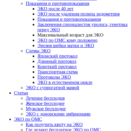
Показания и противопоказания
ЭКО после 40 лет
ЭКО после удаления полипа эндометрия
Показания и противопоказания
Заключения специалистов уролога, генетика
перед ЭКО
Максимальный возраст для ЭКО
ЭКО по ОМС кому положено
Эрозия шейки матки и ЭКО
Схемы ЭКО
Японский протокол
Длинный протокол
Короткий протокол
Транспортная схема
Протоколы ЭКО
ЭКО в естественном цикле
ЭКО с суррогатной мамой
Статьи
Лечение бесплодия
Женское бесплодие
Мужское бесплодие
ЭКО с донорскими эмбрионами
ЭКО по ОМС
Как получить квоту на ЭКО
Где делают бесплатное ЭКО по ОМС