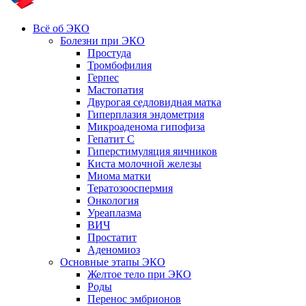
Всё об ЭКО
Болезни при ЭКО
Простуда
Тромбофилия
Герпес
Мастопатия
Двурогая седловидная матка
Гиперплазия эндометрия
Микроаденома гипофиза
Гепатит С
Гиперстимуляция яичников
Киста молочной железы
Миома матки
Тератозооспермия
Онкология
Уреаплазма
ВИЧ
Простатит
Аденомиоз
Основные этапы ЭКО
Желтое тело при ЭКО
Роды
Перенос эмбрионов