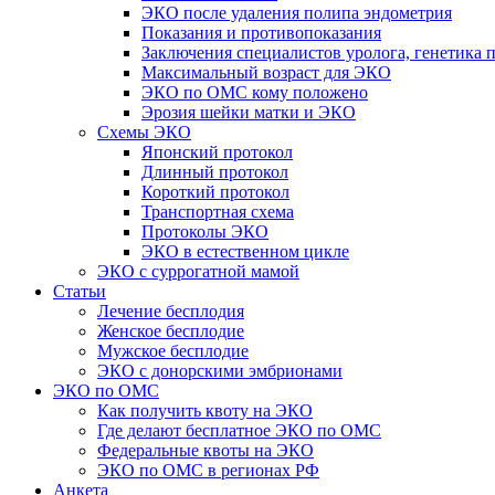
ЭКО после удаления полипа эндометрия
Показания и противопоказания
Заключения специалистов уролога, генетика
Максимальный возраст для ЭКО
ЭКО по ОМС кому положено
Эрозия шейки матки и ЭКО
Схемы ЭКО
Японский протокол
Длинный протокол
Короткий протокол
Транспортная схема
Протоколы ЭКО
ЭКО в естественном цикле
ЭКО с суррогатной мамой
Статьи
Лечение бесплодия
Женское бесплодие
Мужское бесплодие
ЭКО с донорскими эмбрионами
ЭКО по ОМС
Как получить квоту на ЭКО
Где делают бесплатное ЭКО по ОМС
Федеральные квоты на ЭКО
ЭКО по ОМС в регионах РФ
Анкета