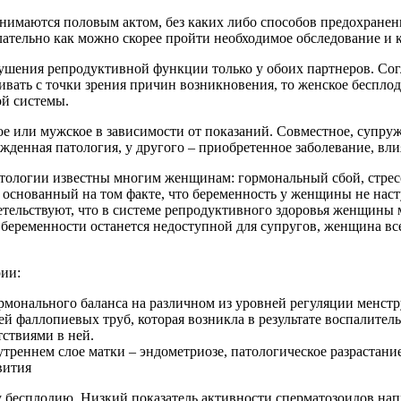
анимаются половым актом, без каких либо способов предохранени
лательно как можно скорее пройти необходимое обследование и 
рушения репродуктивной функции только у обоих партнеров. Сог
ривать с точки зрения причин возникновения, то женское беспло
й системы.
ое или мужское в зависимости от показаний. Совместное, супру
рожденная патология, у другого – приобретенное заболевание, 
атологии известны многим женщинам: гормональный сбой, стрес
основанный на том факте, что беременность у женщины не наступ
идетельствуют, что в системе репродуктивного здоровья женщины
беременности останется недоступной для супругов, женщина все
ии:
монального баланса на различном из уровней регуляции менстр
й фаллопиевых труб, которая возникла в результате воспалител
ствиями в ней.
утреннем слое матки – эндометриозе, патологическое разрастан
вития
есплодию. Низкий показатель активности сперматозоидов напря