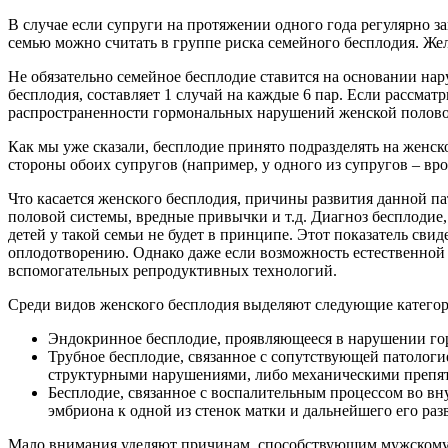
В случае если супруги на протяжении одного года регулярно з
семью можно считать в группе риска семейного бесплодия. Же
Не обязательно семейное бесплодие ставится на основании на
бесплодия, составляет 1 случай на каждые 6 пар. Если рассмат
распространенности гормональных нарушений женской полово
Как мы уже сказали, бесплодие принято подразделять на женск
стороны обоих супругов (например, у одного из супругов – в
Что касается женского бесплодия, причины развития данной п
половой системы, вредные привычки и т.д. Диагноз бесплодие, 
детей у такой семьи не будет в принципе. Этот показатель св
оплодотворению. Однако даже если возможность естественной 
вспомогательных репродуктивных технологий.
Среди видов женского бесплодия выделяют следующие категор
Эндокринное бесплодие, проявляющееся в нарушении гор
Трубное бесплодие, связанное с сопутствующей патологие
структурными нарушениями, либо механическими препят
Бесплодие, связанное с воспалительным процессом во вн
эмбриона к одной из стенок матки и дальнейшего его раз
Мало внимания уделяют причинам, способствующим мужскому б