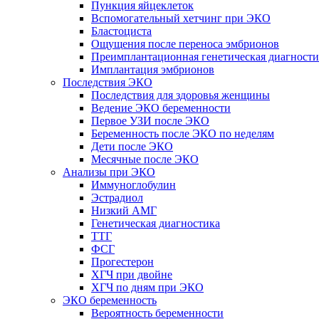
Пункция яйцеклеток
Вспомогательный хетчинг при ЭКО
Бластоциста
Ощущения после переноса эмбрионов
Преимплантационная генетическая диагности
Имплантация эмбрионов
Последствия ЭКО
Последствия для здоровья женщины
Ведение ЭКО беременности
Первое УЗИ после ЭКО
Беременность после ЭКО по неделям
Дети после ЭКО
Месячные после ЭКО
Анализы при ЭКО
Иммуноглобулин
Эстрадиол
Низкий АМГ
Генетическая диагностика
ТТГ
ФСГ
Прогестерон
ХГЧ при двойне
ХГЧ по дням при ЭКО
ЭКО беременность
Вероятность беременности