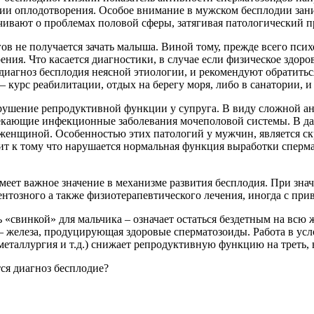
ции оплодотворения. Особое внимание в мужском бесплодии за
ивают о проблемах половой сферы, затягивая патологический пр
в не получается зачать малыша. Виной тому, прежде всего психо
ния. Что касается диагностики, в случае если физическое здоро
 диагноз бесплодия неясной этиологии, и рекомендуют обратить
курс реабилитации, отдых на берегу моря, либо в санатории, и 
арушение репродуктивной функции у супруга. В виду сложной а
текающие инфекционные заболевания мочеполовой системы. В д
женщиной. Особенностью этих патологий у мужчин, является скр
ит к тому что нарушается нормальная функция выработки сперм
меет важное значение в механизме развития бесплодия. При знач
ентозного а также физиотерапевтического лечения, иногда с пр
ь «свинкой» для мальчика – означает остаться бездетным на всю
 – железа, продуцирующая здоровые сперматозоиды. Работа в усл
еталлургия и т.д.) снижает репродуктивную функцию на треть, 