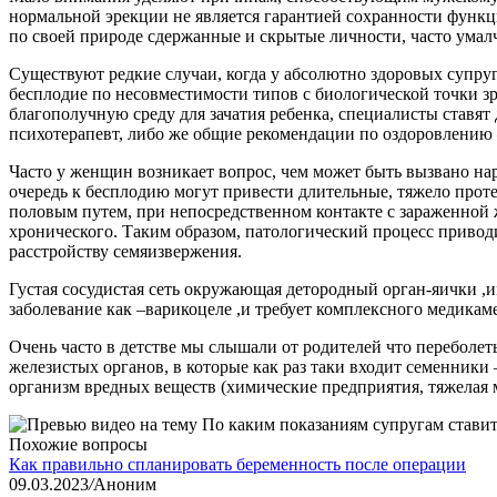
нормальной эрекции не является гарантией сохранности функ
по своей природе сдержанные и скрытые личности, часто умалч
Существуют редкие случаи, когда у абсолютно здоровых супруго
бесплодие по несовместимости типов с биологической точки зре
благополучную среду для зачатия ребенка, специалисты ставят
психотерапевт, либо же общие рекомендации по оздоровлению – 
Часто у женщин возникает вопрос, чем может быть вызвано н
очередь к бесплодию могут привести длительные, тяжело про
половым путем, при непосредственном контакте с зараженной 
хронического. Таким образом, патологический процесс привод
расстройству семяизвержения.
Густая сосудистая сеть окружающая детородный орган-яички ,и
заболевание как –варикоцеле ,и требует комплексного медикам
Очень часто в детстве мы слышали от родителей что переболет
железистых органов, в которые как раз таки входит семенники
организм вредных веществ (химические предприятия, тяжелая м
Похожие вопросы
Как правильно спланировать беременность после операции
09.03.2023
/
Аноним