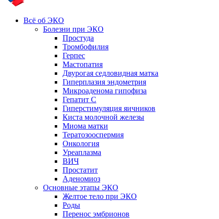
Всё об ЭКО
Болезни при ЭКО
Простуда
Тромбофилия
Герпес
Мастопатия
Двурогая седловидная матка
Гиперплазия эндометрия
Микроаденома гипофиза
Гепатит С
Гиперстимуляция яичников
Киста молочной железы
Миома матки
Тератозооспермия
Онкология
Уреаплазма
ВИЧ
Простатит
Аденомиоз
Основные этапы ЭКО
Желтое тело при ЭКО
Роды
Перенос эмбрионов