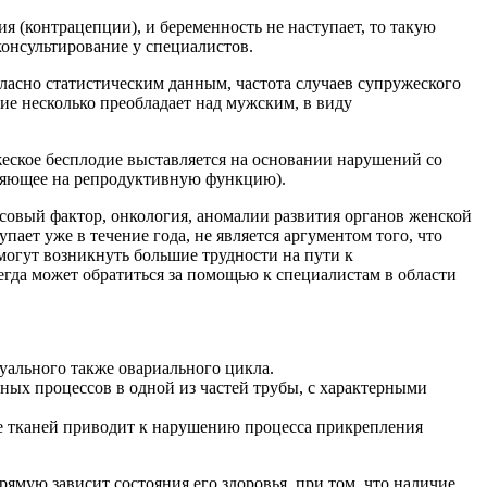
я (контрацепции), и беременность не наступает, то такую
консультирование у специалистов.
ласно статистическим данным, частота случаев супружеского
дие несколько преобладает над мужским, в виду
жеское бесплодие выставляется на основании нарушений со
влияющее на репродуктивную функцию).
совый фактор, онкология, аномалии развития органов женской
ает уже в течение года, не является аргументом того, что
 могут возникнуть большие трудности на пути к
гда может обратиться за помощью к специалистам в области
уального также овариального цикла.
ьных процессов в одной из частей трубы, с характерными
ие тканей приводит к нарушению процесса прикрепления
мую зависит состояния его здоровья, при том, что наличие