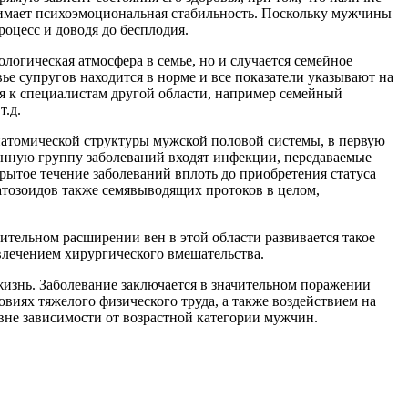
нимает психоэмоциональная стабильность. Поскольку мужчины
оцесс и доводя до бесплодия.
логическая атмосфера в семье, но и случается семейное
вье супругов находится в норме и все показатели указывают на
ся к специалистам другой области, например семейный
т.д.
натомической структуры мужской половой системы, в первую
анную группу заболеваний входят инфекции, передаваемые
ытое течение заболеваний вплоть до приобретения статуса
атозоидов также семявыводящих протоков в целом,
ительном расширении вен в этой области развивается такое
ивлечением хирургического вмешательства.
 жизнь. Заболевание заключается в значительном поражении
овиях тяжелого физического труда, а также воздействием на
вне зависимости от возрастной категории мужчин.