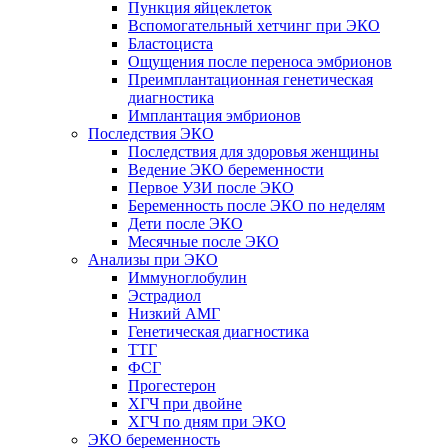
Пункция яйцеклеток
Вспомогательный хетчинг при ЭКО
Бластоциста
Ощущения после переноса эмбрионов
Преимплантационная генетическая
диагностика
Имплантация эмбрионов
Последствия ЭКО
Последствия для здоровья женщины
Ведение ЭКО беременности
Первое УЗИ после ЭКО
Беременность после ЭКО по неделям
Дети после ЭКО
Месячные после ЭКО
Анализы при ЭКО
Иммуноглобулин
Эстрадиол
Низкий АМГ
Генетическая диагностика
ТТГ
ФСГ
Прогестерон
ХГЧ при двойне
ХГЧ по дням при ЭКО
ЭКО беременность