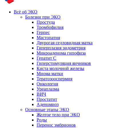
Всё об ЭКО
Болезни при ЭКО
Простуда
Тромбофилия
Герпес
Мастопатия
Двурогая седловидная матка
Гиперплазия эндометрия
Микроаденома гипофиза
Гепатит С
Гиперстимуляция яичников
Киста молочной железы
Миома матки
Тератозооспермия
Онкология
Уреаплазма
ВИЧ
Простатит
Аденомиоз
Основные этапы ЭКО
Желтое тело при ЭКО
Роды
Перенос эмбрионов