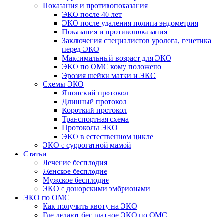
Показания и противопоказания
ЭКО после 40 лет
ЭКО после удаления полипа эндометрия
Показания и противопоказания
Заключения специалистов уролога, генетика
перед ЭКО
Максимальный возраст для ЭКО
ЭКО по ОМС кому положено
Эрозия шейки матки и ЭКО
Схемы ЭКО
Японский протокол
Длинный протокол
Короткий протокол
Транспортная схема
Протоколы ЭКО
ЭКО в естественном цикле
ЭКО с суррогатной мамой
Статьи
Лечение бесплодия
Женское бесплодие
Мужское бесплодие
ЭКО с донорскими эмбрионами
ЭКО по ОМС
Как получить квоту на ЭКО
Где делают бесплатное ЭКО по ОМС