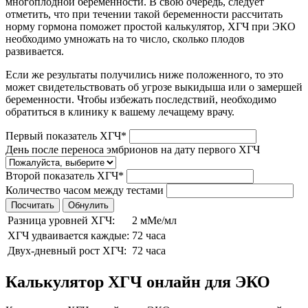
многоплодной беременности. В свою очередь, следует
отметить, что при течении такой беременности рассчитать
норму гормона поможет простой калькулятор, ХГЧ при ЭКО
необходимо умножать на то число, сколько плодов
развивается.
Если же результаты получились ниже положенного, то это
может свидетельствовать об угрозе выкидыша или о замершей
беременности. Чтобы избежать последствий, необходимо
обратиться в клинику к вашему лечащему врачу.
Первый показатель ХГЧ
*
День после переноса эмбрионов на дату первого ХГЧ
Второй показатель ХГЧ
*
Количество часом между тестами
Посчитать
Обнулить
Разница уровней ХГЧ:
2 мМе/мл
ХГЧ удваивается каждые:
72 часа
Двух-дневный рост ХГЧ:
72 часа
Калькулятор ХГЧ онлайн для ЭКО