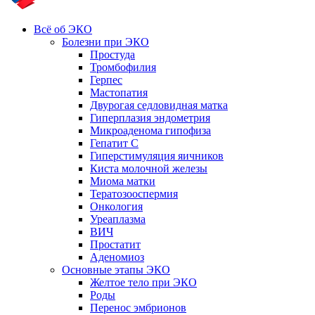
Всё об ЭКО
Болезни при ЭКО
Простуда
Тромбофилия
Герпес
Мастопатия
Двурогая седловидная матка
Гиперплазия эндометрия
Микроаденома гипофиза
Гепатит С
Гиперстимуляция яичников
Киста молочной железы
Миома матки
Тератозооспермия
Онкология
Уреаплазма
ВИЧ
Простатит
Аденомиоз
Основные этапы ЭКО
Желтое тело при ЭКО
Роды
Перенос эмбрионов