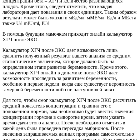
концентрации бета – ХГЧ и количество развивающихся
плодов. Кроме этого, следует отметить, что каждая
лаборатория дает показания в своих единицах. Таким образом
результат может быть указан в мЕд/мл, мМЕ/мл, Ед/л и МЕ/л а
также U/l mIU/ml, IU/l.
В помощь будущим мамочкам приходит онлайн калькулятор
ХГЧ после ЭКО.
Калькулятор ХГЧ после ЭКО дает возможность лишь
сравнить полученный результат вашего анализа со средним
статистическим значением, которое должно быть на
определенном этапе развития беременности. Кроме этого,
калькулятор ХГЧ онлайн в динамике после ЭКО дает
возможность проследить за развитием беременности,
особенно в первые недели, когда еще существует вероятность
замершей беременности либо не наступившей вовсе.
Для того, чтобы смог калькулятор ХГЧ после ЭКО рассчитать
средний показатель концентрации и сравнил его с
положенной нормой, вам необходимо будет ввести: значения
концентрации гормона в сыворотке крови, затем указать
время сдачи этого анализа. После необходимо отметить в
какой день была проведена пересадка эмбрионов. После
введения запрашиваемых данных программа самостоятельно
рассчитывает и показывает вам ваш результат. Есть некоторые