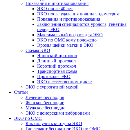
Показания и противопоказания
ЭКО после 40 лет
ЭКО после удаления полипа эндометрия
Показания и противопоказания
Заключения специалистов уролога, генетика
перед ЭКО
Максимальный возраст для ЭКО
ЭКО по ОМС кому положено
Эрозия шейки матки и ЭКО
Схемы ЭКО
Японский протокол
Длинный протокол
Короткий протокол
Транспортная схема
Протоколы ЭКО
ЭКО в естественном цикле
ЭКО с суррогатной мамой
Статьи
Лечение бесплодия
Женское бесплодие
Мужское бесплодие
ЭКО с донорскими эмбрионами
ЭКО по ОМС
Как получить квоту на ЭКО
Где делают бесплатное ЭКО по ОМС