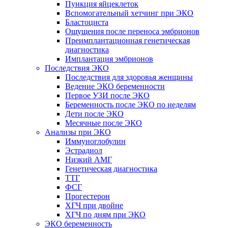
Пункция яйцеклеток
Вспомогательный хетчинг при ЭКО
Бластоциста
Ощущения после переноса эмбрионов
Преимплантационная генетическая
диагностика
Имплантация эмбрионов
Последствия ЭКО
Последствия для здоровья женщины
Ведение ЭКО беременности
Первое УЗИ после ЭКО
Беременность после ЭКО по неделям
Дети после ЭКО
Месячные после ЭКО
Анализы при ЭКО
Иммуноглобулин
Эстрадиол
Низкий АМГ
Генетическая диагностика
ТТГ
ФСГ
Прогестерон
ХГЧ при двойне
ХГЧ по дням при ЭКО
ЭКО беременность