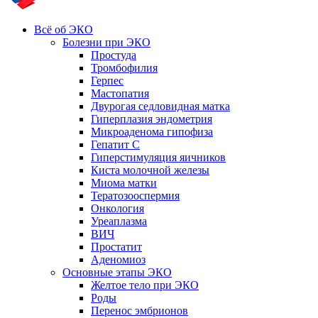
Всё об ЭКО
Болезни при ЭКО
Простуда
Тромбофилия
Герпес
Мастопатия
Двурогая седловидная матка
Гиперплазия эндометрия
Микроаденома гипофиза
Гепатит С
Гиперстимуляция яичников
Киста молочной железы
Миома матки
Тератозооспермия
Онкология
Уреаплазма
ВИЧ
Простатит
Аденомиоз
Основные этапы ЭКО
Желтое тело при ЭКО
Роды
Перенос эмбрионов