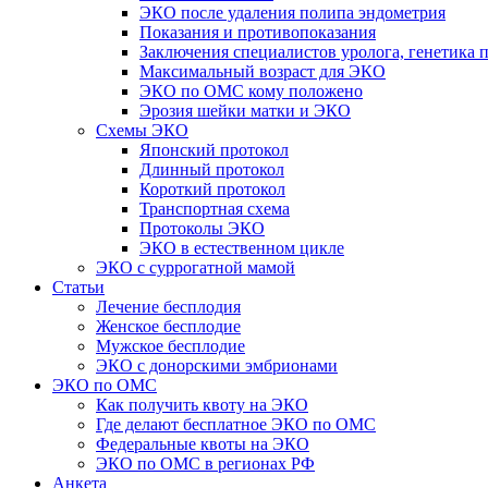
ЭКО после удаления полипа эндометрия
Показания и противопоказания
Заключения специалистов уролога, генетика
Максимальный возраст для ЭКО
ЭКО по ОМС кому положено
Эрозия шейки матки и ЭКО
Схемы ЭКО
Японский протокол
Длинный протокол
Короткий протокол
Транспортная схема
Протоколы ЭКО
ЭКО в естественном цикле
ЭКО с суррогатной мамой
Статьи
Лечение бесплодия
Женское бесплодие
Мужское бесплодие
ЭКО с донорскими эмбрионами
ЭКО по ОМС
Как получить квоту на ЭКО
Где делают бесплатное ЭКО по ОМС
Федеральные квоты на ЭКО
ЭКО по ОМС в регионах РФ
Анкета