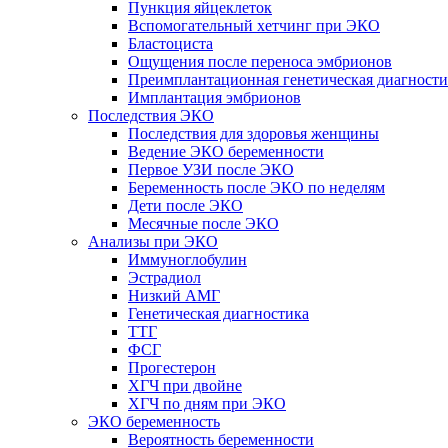
Пункция яйцеклеток
Вспомогательный хетчинг при ЭКО
Бластоциста
Ощущения после переноса эмбрионов
Преимплантационная генетическая диагности
Имплантация эмбрионов
Последствия ЭКО
Последствия для здоровья женщины
Ведение ЭКО беременности
Первое УЗИ после ЭКО
Беременность после ЭКО по неделям
Дети после ЭКО
Месячные после ЭКО
Анализы при ЭКО
Иммуноглобулин
Эстрадиол
Низкий АМГ
Генетическая диагностика
ТТГ
ФСГ
Прогестерон
ХГЧ при двойне
ХГЧ по дням при ЭКО
ЭКО беременность
Вероятность беременности