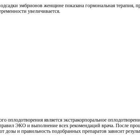
подсадки эмбрионов женщине показана гормональная терапия, п
беременности увеличивается.
го оплодотворения является экстракорпоральное оплодотворение
 правил ЭКО и выполнение всех рекомендаций врача. После про
от дозы и правильность подобранных препаратов зависит резуль