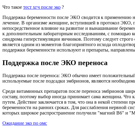
Что такое
тест хгч после эко
?
Поддержка беременности после ЭКО сводится к применению не
лечение. В организме женщине, вступившей в протокол ЭКО, 
непосредственное влияние на развитие и вынашивание беремен
к дополнительным лабораторным исследованиям, с помощью ко
синдрома гиперстимуляции яичников. Поэтому следует строго 
является одним из моментов благоприятного исхода оплодотво
поддержки беременности используют и препараты, направлены
Поддержка после ЭКО переноса
Поддержка после переноса: ЭКО обычно имеет положительный р
используемые после подсадки эмбрионов, являются необходим
Среди витаминных препаратов после переноса эмбрионов широ
составу, поэтому выбор иногда принимает сама женщина. Что к
путем. Действие заключается в том, что она в некой степени п
беременности на ранних сроках. Для расслабления нервной си
которых широкое распространение получили "магний В6" и "М
Ожидание эко по омс