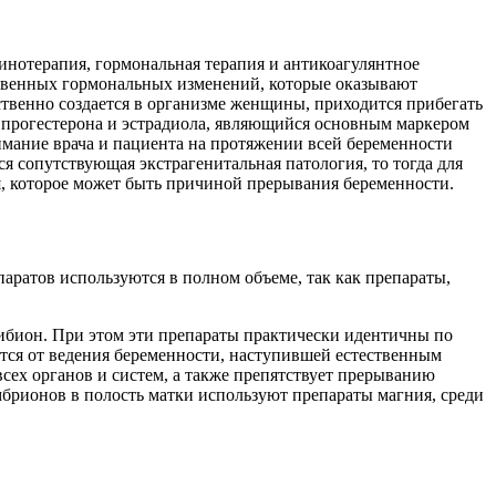
нотерапия, гормональная терапия и антикоагулянтное
ственных гормональных изменений, которые оказывают
твенно создается в организме женщины, приходится прибегать
прогестерона и эстрадиола, являющийся основным маркером
имание врача и пациента на протяжении всей беременности
 сопутствующая экстрагенитальная патология, то тогда для
, которое может быть причиной прерывания беременности.
аратов используются в полном объеме, так как препараты,
ибион. При этом эти препараты практически идентичны по
ется от ведения беременности, наступившей естественным
всех органов и систем, а также препятствует прерыванию
мбрионов в полость матки используют препараты магния, среди